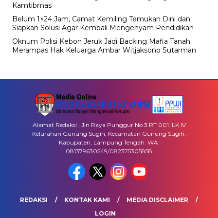
Kamtibmas
Belum 1×24 Jam, Camat Kemiling Temukan Dini dan
Siapkan Solusi Agar Kembali Mengenyam Pendidikan
Oknum Polisi Kebon Jeruk Jadi Backing Mafia Tanah
Merampas Hak Keluarga Ambar Witjaksono Sutarman
Alamat Redaksi : Jln Raya Punggur No 3 RT 001. LK IV
Kelurahan Gunung Sugih, Kecamatan Gunung Sugih,
Kabupaten, Lampung Tengah. WA.
081379630549/082375305858
REDAKSI
KONTAK KAMI
MEDIA DISCLAIMER
LOGIN