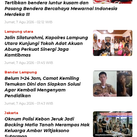
Tertibkan bendera luntur kusam dan
Pasang Bendera Bercahaya Mewarnai Indonesia
Merdeka !!!
Jumat, 7 Agu 2026 - 02:12 WIB
Lampung utara
Jalin Silaturahmi, Kapolres Lampung
Utara Kunjungi Tokoh Adat Akuan
Abung Perkuat Sinergi Jaga
Kamtibmas
Jumat, 7 Agu 2026 - 01:45 WIB
Bandar Lampung
Belum 1×24 Jam, Camat Kemiling
Temukan Dini dan Siapkan Solusi
Agar Kembali Mengenyam
Pendidikan
Jumat, 7 Agu 2026 - 01:43 WIB
Jakarta
Oknum Polisi Kebon Jeruk Jadi
Backing Mafia Tanah Merampas Hak
Keluarga Ambar Witjaksono
Sutarman