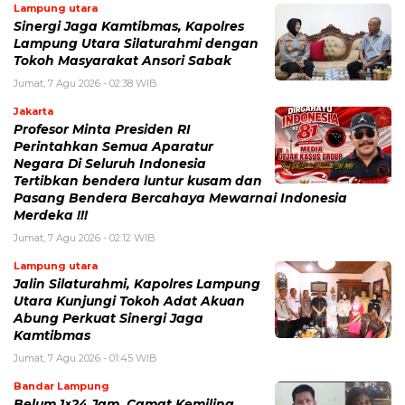
Lampung utara
Sinergi Jaga Kamtibmas, Kapolres
Lampung Utara Silaturahmi dengan
Tokoh Masyarakat Ansori Sabak
Jumat, 7 Agu 2026 - 02:38 WIB
Jakarta
Profesor Minta Presiden RI
Perintahkan Semua Aparatur
Negara Di Seluruh Indonesia
Tertibkan bendera luntur kusam dan
Pasang Bendera Bercahaya Mewarnai Indonesia
Merdeka !!!
Jumat, 7 Agu 2026 - 02:12 WIB
Lampung utara
Jalin Silaturahmi, Kapolres Lampung
Utara Kunjungi Tokoh Adat Akuan
Abung Perkuat Sinergi Jaga
Kamtibmas
Jumat, 7 Agu 2026 - 01:45 WIB
Bandar Lampung
Belum 1×24 Jam, Camat Kemiling