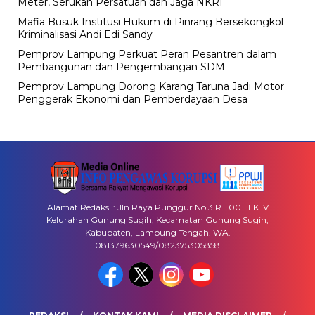
Meter, Serukan Persatuan dan Jaga NKRI
Mafia Busuk Institusi Hukum di Pinrang Bersekongkol
Kriminalisasi Andi Edi Sandy
Pemprov Lampung Perkuat Peran Pesantren dalam
Pembangunan dan Pengembangan SDM
Pemprov Lampung Dorong Karang Taruna Jadi Motor
Penggerak Ekonomi dan Pemberdayaan Desa
Alamat Redaksi : Jln Raya Punggur No 3 RT 001. LK IV
Kelurahan Gunung Sugih, Kecamatan Gunung Sugih,
Kabupaten, Lampung Tengah. WA.
081379630549/082375305858