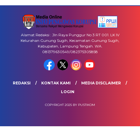
Alamat Redaksi : Jln Raya Punggur No 3 RT 001. LK IV
Kelurahan Gunung Sugih, Kecamatan Gunung Sugih,
Kabupaten, Lampung Tengah. WA.
081379630549/082375305858
REDAKSI
KONTAK KAMI
MEDIA DISCLAIMER
LOGIN
COPYRIGHT 2025 BY PUSTIKOM