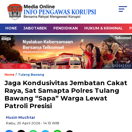
HONE
JABOTABEK
PENDIDIKAN
HUKUM & KRIMINAL
P
/
Home
Tulang Bawang
Jaga Kondusivitas Jembatan Cakat
Raya, Sat Samapta Polres Tulang
Bawang “Sapa” Warga Lewat
Patroli Presisi
Husin Muchtar
Rabu, 29 April 2026
- 14:13 WIB