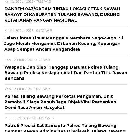
Kamis, 30 Juli 2026 - 17:25 WIB
DANREM 043/GATAM TINJAU LOKASI CETAK SAWAH
RAKYAT DI KABUPATEN TULANG BAWANG, DUKUNG
KETAHANAN PANGAN NASIONAL
Kamis, 30 Juli 2026 - 04:30 WIB
Jalan Lintas Timur Menggala Membata Sago-Sago, Si
Jago Merah Mengamuk Di Lahan Kosong, Kepungan
Asap Sempat Ancam Pengendara
Rabu, 29 Juli 2026 - 02:25 WIB
Waspada Dan Siap, Tanggap Darurat Polres Tulang
Bawang Periksa Kesiapan Alat Dan Pantau Titik Rawan
Bencana
Rabu, 29 Juli 2026 - 02:23 WIB
Polres Tulang Bawang Perketat Pengaman, Unit
Pamobvit Siaga Penuh Jaga ObjekVital Perbankan
Demi Rasa Aman Masyakat
Minggu, 26 Juli 2026 - 13:27 WIB
Patroli Presisi Sat Samapta Polres Tulang Bawang
Gempur Rawan Kriminalitas Di wilayah Tulang Bawang