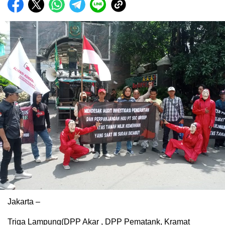
Jakarta –
Triga Lampung(DPP Akar , DPP Pematank, Kramat