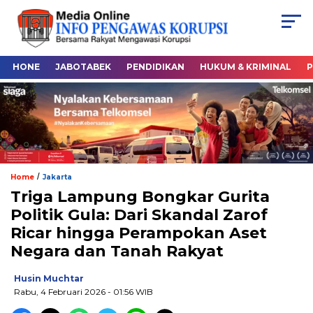
HONE
JABOTABEK
PENDIDIKAN
HUKUM & KRIMINAL
P
/
Home
Jakarta
Triga Lampung Bongkar Gurita
Politik Gula: Dari Skandal Zarof
Ricar hingga Perampokan Aset
Negara dan Tanah Rakyat
Husin Muchtar
Rabu, 4 Februari 2026
- 01:56 WIB