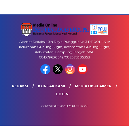
Alamat Redaksi : Jln Raya Punggur No 3 RT 001. LK IV
Kelurahan Gunung Sugih, Kecamatan Gunung Sugih,
Kabupaten, Lampung Tengah. WA.
081379630549/082375305858
REDAKSI
KONTAK KAMI
MEDIA DISCLAIMER
LOGIN
COPYRIGHT 2025 BY PUSTIKOM