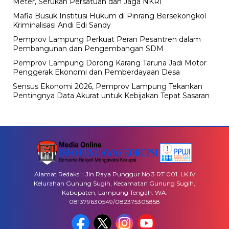
Meter, Serukan Persatuan dan Jaga NKRI
Mafia Busuk Institusi Hukum di Pinrang Bersekongkol
Kriminalisasi Andi Edi Sandy
Pemprov Lampung Perkuat Peran Pesantren dalam
Pembangunan dan Pengembangan SDM
Pemprov Lampung Dorong Karang Taruna Jadi Motor
Penggerak Ekonomi dan Pemberdayaan Desa
Sensus Ekonomi 2026, Pemprov Lampung Tekankan
Pentingnya Data Akurat untuk Kebijakan Tepat Sasaran
Alamat Redaksi : Jln Raya Punggur No 3 RT 001. LK IV
Kelurahan Gunung Sugih, Kecamatan Gunung Sugih,
Kabupaten, Lampung Tengah. WA.
081379630549/082375305858