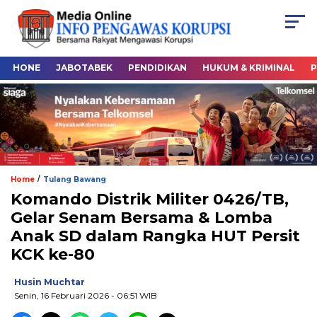
HONE
JABOTABEK
PENDIDIKAN
HUKUM & KRIMINAL
P
/
Home
Tulang Bawang
Komando Distrik Militer 0426/TB,
Gelar Senam Bersama & Lomba
Anak SD dalam Rangka HUT Persit
KCK ke-80
Husin Muchtar
Senin, 16 Februari 2026
- 06:51 WIB