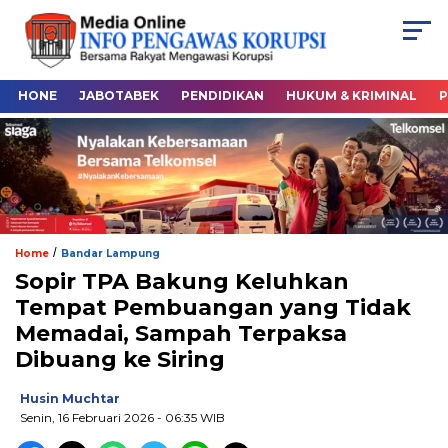
HONE
JABOTABEK
PENDIDIKAN
HUKUM & KRIMINAL
P
/
Home
Bandar Lampung
Sopir TPA Bakung Keluhkan
Tempat Pembuangan yang Tidak
Memadai, Sampah Terpaksa
Dibuang ke Siring
Husin Muchtar
Senin, 16 Februari 2026
- 06:35 WIB