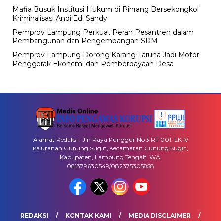
Mafia Busuk Institusi Hukum di Pinrang Bersekongkol
Kriminalisasi Andi Edi Sandy
Pemprov Lampung Perkuat Peran Pesantren dalam
Pembangunan dan Pengembangan SDM
Pemprov Lampung Dorong Karang Taruna Jadi Motor
Penggerak Ekonomi dan Pemberdayaan Desa
Alamat Redaksi : Jln Raya Punggur No 3 RT 001. LK IV
Kelurahan Gunung Sugih, Kecamatan Gunung Sugih,
Kabupaten, Lampung Tengah. WA.
081379630549/082375305858
REDAKSI
KONTAK KAMI
MEDIA DISCLAIMER