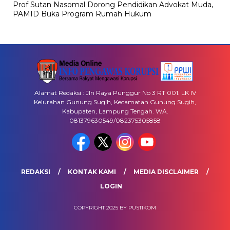
Prof Sutan Nasomal Dorong Pendidikan Advokat Muda,
PAMID Buka Program Rumah Hukum
Alamat Redaksi : Jln Raya Punggur No 3 RT 001. LK IV
Kelurahan Gunung Sugih, Kecamatan Gunung Sugih,
Kabupaten, Lampung Tengah. WA.
081379630549/082375305858
REDAKSI
KONTAK KAMI
MEDIA DISCLAIMER
LOGIN
COPYRIGHT 2025 BY PUSTIKOM