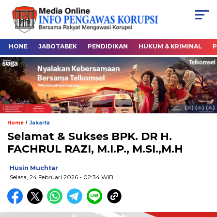
HONE
JABOTABEK
PENDIDIKAN
HUKUM & KRIMINAL
P
/
Home
Jakarta
Selamat & Sukses BPK. DR H.
FACHRUL RAZI, M.I.P., M.SI.,M.H
Husin Muchtar
Selasa, 24 Februari 2026
- 02:34 WIB