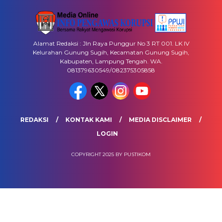
Alamat Redaksi : Jln Raya Punggur No 3 RT 001. LK IV
Kelurahan Gunung Sugih, Kecamatan Gunung Sugih,
Kabupaten, Lampung Tengah. WA.
081379630549/082375305858
REDAKSI
KONTAK KAMI
MEDIA DISCLAIMER
LOGIN
COPYRIGHT 2025 BY PUSTIKOM