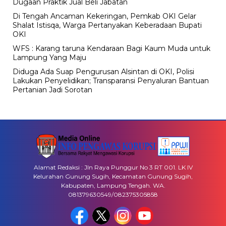
Dugaan Praktik Jual Beli Jabatan
Di Tengah Ancaman Kekeringan, Pemkab OKI Gelar
Shalat Istisqa, Warga Pertanyakan Keberadaan Bupati
OKI
WFS : Karang taruna Kendaraan Bagi Kaum Muda untuk
Lampung Yang Maju
Diduga Ada Suap Pengurusan Alsintan di OKI, Polisi
Lakukan Penyelidikan; Transparansi Penyaluran Bantuan
Pertanian Jadi Sorotan
Alamat Redaksi : Jln Raya Punggur No 3 RT 001. LK IV
Kelurahan Gunung Sugih, Kecamatan Gunung Sugih,
Kabupaten, Lampung Tengah. WA.
081379630549/082375305858