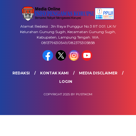
Alamat Redaksi : Jln Raya Punggur No 3 RT 001. LK IV
Kelurahan Gunung Sugih, Kecamatan Gunung Sugih,
Kabupaten, Lampung Tengah. WA.
081379630549/082375305858
REDAKSI
KONTAK KAMI
MEDIA DISCLAIMER
LOGIN
COPYRIGHT 2025 BY PUSTIKOM