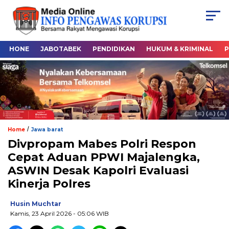
HONE
JABOTABEK
PENDIDIKAN
HUKUM & KRIMINAL
P
/
Home
Jawa barat
Divpropam Mabes Polri Respon
Cepat Aduan PPWI Majalengka,
ASWIN Desak Kapolri Evaluasi
Kinerja Polres
Husin Muchtar
Kamis, 23 April 2026
- 05:06 WIB