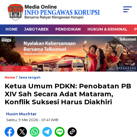
HONE
JABOTABEK
PENDIDIKAN
HUKUM & KRIMINAL
P
/
Home
Jawa tengah
Ketua Umum PDKN: Penobatan PB
XIV Sah Secara Adat Mataram,
Konflik Suksesi Harus Diakhiri
Husin Muchtar
Sabtu, 9 Mei 2026
- 01:41 WIB