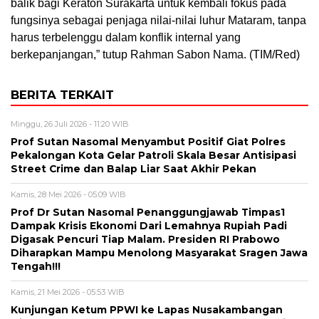
balik bagi Keraton Surakarta untuk kembali fokus pada
fungsinya sebagai penjaga nilai-nilai luhur Mataram, tanpa
harus terbelenggu dalam konflik internal yang
berkepanjangan,” tutup Rahman Sabon Nama. (TIM/Red)
BERITA TERKAIT
Minggu, 26 Juli 2026 - 11:20 WIB
Prof Sutan Nasomal Menyambut Positif Giat Polres
Pekalongan Kota Gelar Patroli Skala Besar Antisipasi
Street Crime dan Balap Liar Saat Akhir Pekan
Kamis, 28 Mei 2026 - 05:09 WIB
Prof Dr Sutan Nasomal Penanggungjawab Timpas1
Dampak Krisis Ekonomi Dari Lemahnya Rupiah Padi
Digasak Pencuri Tiap Malam. Presiden RI Prabowo
Diharapkan Mampu Menolong Masyarakat Sragen Jawa
Tengah!!!
Kamis, 21 Mei 2026 - 05:53 WIB
Kunjungan Ketum PPWI ke Lapas Nusakambangan