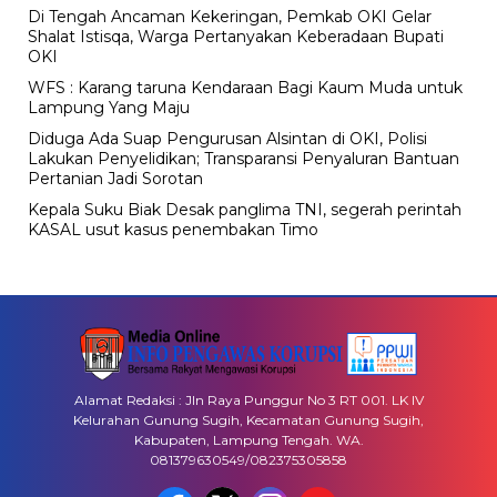
Di Tengah Ancaman Kekeringan, Pemkab OKI Gelar
Shalat Istisqa, Warga Pertanyakan Keberadaan Bupati
OKI
WFS : Karang taruna Kendaraan Bagi Kaum Muda untuk
Lampung Yang Maju
Diduga Ada Suap Pengurusan Alsintan di OKI, Polisi
Lakukan Penyelidikan; Transparansi Penyaluran Bantuan
Pertanian Jadi Sorotan
Kepala Suku Biak Desak panglima TNI, segerah perintah
KASAL usut kasus penembakan Timo
Alamat Redaksi : Jln Raya Punggur No 3 RT 001. LK IV
Kelurahan Gunung Sugih, Kecamatan Gunung Sugih,
Kabupaten, Lampung Tengah. WA.
081379630549/082375305858