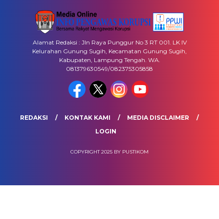
Alamat Redaksi : Jln Raya Punggur No 3 RT 001. LK IV
Kelurahan Gunung Sugih, Kecamatan Gunung Sugih,
Kabupaten, Lampung Tengah. WA.
081379630549/082375305858
REDAKSI
KONTAK KAMI
MEDIA DISCLAIMER
LOGIN
COPYRIGHT 2025 BY PUSTIKOM