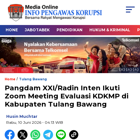
HONE
JABOTABEK
PENDIDIKAN
HUKUM & KRIMINAL
P
/
Home
Tulang Bawang
Pangdam XXI/Radin Inten Ikuti
Zoom Meeting Evaluasi KDKMP di
Kabupaten Tulang Bawang
Husin Muchtar
Rabu, 10 Juni 2026
- 04:13 WIB