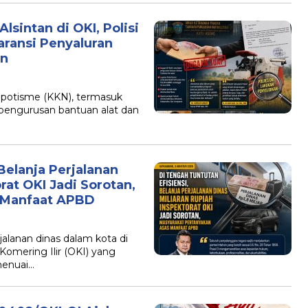
sintan di OKI, Polisi
aransi Penyaluran
an
nepotisme (KKN), termasuk
s pengurusan bantuan alat dan
Belanja Perjalanan
rat OKI Jadi Sorotan,
 Manfaat APBD
alanan dinas dalam kota di
omering Ilir (OKI) yang
 menuai…