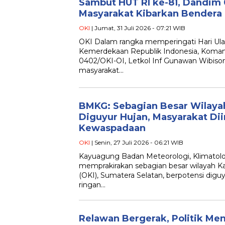
Sambut HUT RI ke-81, Dandim 
Masyarakat Kibarkan Bendera 
OKI
| Jumat, 31 Juli 2026 - 07:21 WIB
OKI Dalam rangka memperingati Hari Ula
Kemerdekaan Republik Indonesia, Koma
0402/OKI-OI, Letkol Inf Gunawan Wibison
masyarakat…
BMKG: Sebagian Besar Wilaya
Diguyur Hujan, Masyarakat Di
Kewaspadaan
OKI
| Senin, 27 Juli 2026 - 06:21 WIB
Kayuagung Badan Meteorologi, Klimatolo
memprakirakan sebagian besar wilayah K
(OKI), Sumatera Selatan, berpotensi digu
ringan…
Relawan Bergerak, Politik Me