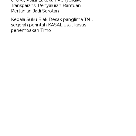
di OKI, Polisi Lakukan Penyelidikan;
Transparansi Penyaluran Bantuan
Pertanian Jadi Sorotan
Kepala Suku Biak Desak panglima TNI,
segerah perintah KASAL usut kasus
penembakan Timo