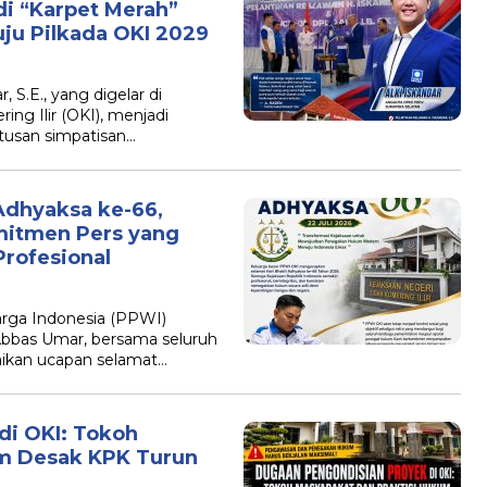
di “Karpet Merah”
uju Pilkada OKI 2029
 S.E., yang digelar di
g Ilir (OKI), menjadi
ratusan simpatisan…
Adhyaksa ke-66,
mitmen Pers yang
Profesional
rga Indonesia (PPWI)
Abbas Umar, bersama seluruh
ikan ucapan selamat…
di OKI: Tokoh
um Desak KPK Turun