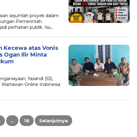
ian sejumlah proyek dalam
ngkungan Pemerintah
di perhatian publik. Isu…
n Kecewa atas Vonis
s Ogan Ilir Minta
Hukum
enganiayaan, Yasandi (53),
n Wartawan Online Indonesia
3
…
18
Selanjutnya