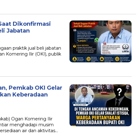
Saat Dikonfirmasi
li Jabatan
an praktik jual beli jabatan
 Komering Ilir (OKI), publik
n, Pemkab OKI Gelar
yakan Keberadaan
ab) Ogan Komering Ilir
ikhtiar menghadapi musim
sediaan air dan aktivitas…