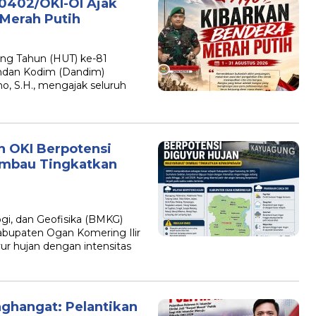
0402/OKI-OI Ajak
Merah Putih
ng Tahun (HUT) ke-81
ndan Kodim (Dandim)
o, S.H., mengajak seluruh
h OKI Berpotensi
imbau Tingkatkan
gi, dan Geofisika (BMKG)
abupaten Ogan Komering Ilir
yur hujan dengan intensitas
nghangat: Pelantikan