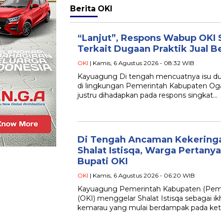
Berita
OKI
“Lanjut”, Respons Wabup OKI 
Terkait Dugaan Praktik Jual Be
OKI
| Kamis, 6 Agustus 2026 - 08:32 WIB
Kayuagung Di tengah mencuatnya isu duga
di lingkungan Pemerintah Kabupaten Ogan
justru dihadapkan pada respons singkat…
Di Tengah Ancaman Kekeringa
Shalat Istisqa, Warga Pertan
Bupati OKI
OKI
| Kamis, 6 Agustus 2026 - 06:20 WIB
Kayuagung Pemerintah Kabupaten (Pemk
(OKI) menggelar Shalat Istisqa sebagai 
kemarau yang mulai berdampak pada keter