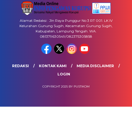
Alamat Redaksi : Jln Raya Punggur No 3 RT 001. LK IV
Kelurahan Gunung Sugih, Kecamatan Gunung Sugih,
Kabupaten, Lampung Tengah. WA.
081379630549/082375305858
REDAKSI
KONTAK KAMI
MEDIA DISCLAIMER
LOGIN
COPYRIGHT 2025 BY PUSTIKOM