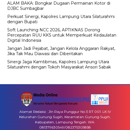
ALAM BAKA: Bongkar Dugaan Permainan Kotor di
DJBC Sumbagbar
Perkuat Sinergi, Kapolres Lampung Utara Silaturahmi
dengan Bupati
Soft Launching NCC 2026, APTIKNAS Dorong
Percepatan RUU KKS untuk Memperkuat Kedaulatan
Digital Indonesia
Jangan Jadi Pejabat, Jangan Kelola Anggaran Rakyat,
Jika Tak Mau Diawasi dan Diberitakan
Sinergi Jaga Kamtibmas, Kapolres Lampung Utara
Silaturahmi dengan Tokoh Masyarakat Ansori Sabak
Alamat Redaksi : Jln Raya Punggur No 3 RT 001. LK IV
Kelurahan Gunung Sugih, Kecamatan Gunung Sugih,
Kabupaten, Lampung Tengah. WA.
081379630549/082375305858