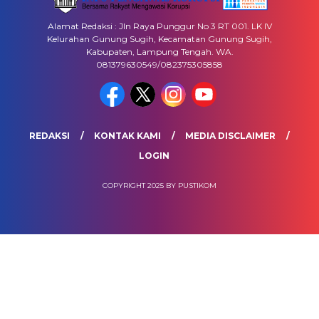
Alamat Redaksi : Jln Raya Punggur No 3 RT 001. LK IV
Kelurahan Gunung Sugih, Kecamatan Gunung Sugih,
Kabupaten, Lampung Tengah. WA.
081379630549/082375305858
REDAKSI
KONTAK KAMI
MEDIA DISCLAIMER
LOGIN
COPYRIGHT 2025 BY PUSTIKOM