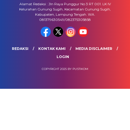
Alamat Redaksi : Jln Raya Punggur No 3 RT 001. LK IV
Kelurahan Gunung Sugih, Kecamatan Gunung Sugih,
Kabupaten, Lampung Tengah. WA.
081379630549/082375305858
REDAKSI
KONTAK KAMI
MEDIA DISCLAIMER
LOGIN
COPYRIGHT 2025 BY PUSTIKOM