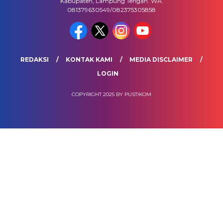
Kabupaten, Lampung Tengah. WA.
081379630549/082375305858
REDAKSI
KONTAK KAMI
MEDIA DISCLAIMER
LOGIN
COPYRIGHT 2025 BY PUSTIKOM