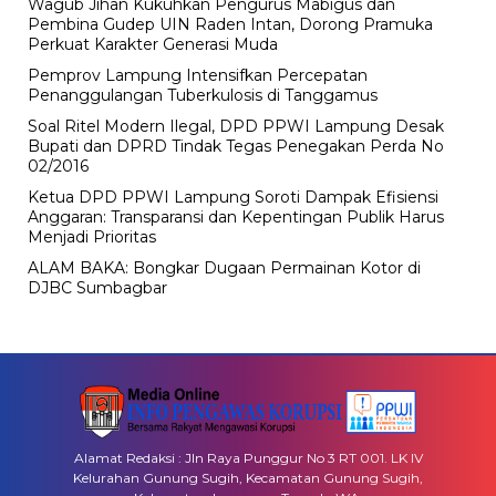
Wagub Jihan Kukuhkan Pengurus Mabigus dan
Pembina Gudep UIN Raden Intan, Dorong Pramuka
Perkuat Karakter Generasi Muda
Pemprov Lampung Intensifkan Percepatan
Penanggulangan Tuberkulosis di Tanggamus
Soal Ritel Modern Ilegal, DPD PPWI Lampung Desak
Bupati dan DPRD Tindak Tegas Penegakan Perda No
02/2016
Ketua DPD PPWI Lampung Soroti Dampak Efisiensi
Anggaran: Transparansi dan Kepentingan Publik Harus
Menjadi Prioritas
ALAM BAKA: Bongkar Dugaan Permainan Kotor di
DJBC Sumbagbar
Alamat Redaksi : Jln Raya Punggur No 3 RT 001. LK IV
Kelurahan Gunung Sugih, Kecamatan Gunung Sugih,