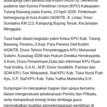
didampingi oleh perwira staf Kodim 0426/TB, menerima
audiensi dari Komisi Pemilihan Umum (KPU) Kabupaten
Tulang Bawang pada Kamis, 23 April 2026. Pertemuan
berlangsung di Aula Kodim 0426/TB, Jl. Lintas Timur
Sumatera KM 113, Kampung Bujung Tenuk, Kecamatan
Menggala.
Turut hadir dalam kegiatan yakni Ketua KPU Kab. Tulang
Bawang, Perwira,.S.Kep, Para Perwira Staf Kodim
0426/TB, Divisi Tehnis Penyelenggara KPU Muhamad
Sobirin, Kasubag SDM dan Hukum Destika Hendrayanto,
S.Kom, Divisi Penerimaan,Data dan Informasi KPU Ryan
Yudi Andila, S.A.N., M.IP, Divisi Sosdiklih, Parmas dan
SDM KPU Sari Widyastuti, Staf KPU Kab. Tuba Nurul Putri
Ayu, S.P, Staf KPU Kab. Tuba Yudha Mahendra,S.H.
Kunjungan ini merupakan bagian dari upaya bersama
dalam mengevaluasi pelaksanaan Pemilu dan Pilkada,
serta memperkuat sinergi lintas lembaga guna
meningkatkan kualitas penyelenggaraan pemilihan di