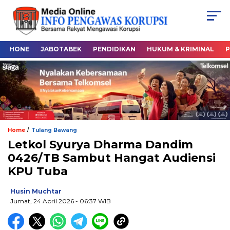
HONE
JABOTABEK
PENDIDIKAN
HUKUM & KRIMINAL
P
/
Home
Tulang Bawang
Letkol Syurya Dharma Dandim
0426/TB Sambut Hangat Audiensi
KPU Tuba
Husin Muchtar
Jumat, 24 April 2026
- 06:37 WIB