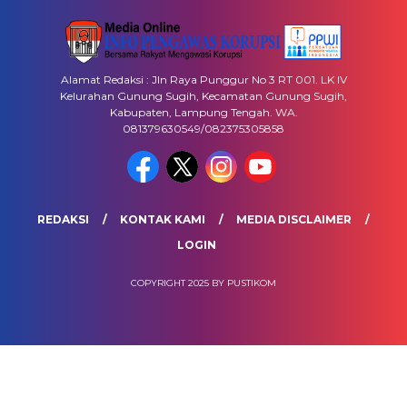
Alamat Redaksi : Jln Raya Punggur No 3 RT 001. LK IV
Kelurahan Gunung Sugih, Kecamatan Gunung Sugih,
Kabupaten, Lampung Tengah. WA.
081379630549/082375305858
REDAKSI
KONTAK KAMI
MEDIA DISCLAIMER
LOGIN
COPYRIGHT 2025 BY PUSTIKOM