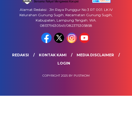
Alamat Redaksi : Jln Raya Punggur No 3 RT 001. LK IV
Kelurahan Gunung Sugih, Kecamatan Gunung Sugih,
Kabupaten, Lampung Tengah. WA.
081379630549/082375305858
REDAKSI
KONTAK KAMI
MEDIA DISCLAIMER
LOGIN
COPYRIGHT 2025 BY PUSTIKOM