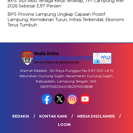
BPS: 35,5 Ribu Tenaga Kerja Terserap, TPT Lampung Mei
2026 Sebesar 3,97 Persen
BPS Provinsi Lampung Ungkap Capaian Positif
Lampung: Kemiskinan Turun, Inflasi Terkendali, Ekonomi
Terus Tumbuh
Alamat Redaksi : Jln Raya Punggur No 3 RT 001. LK IV
Kelurahan Gunung Sugih, Kecamatan Gunung Sugih,
Kabupaten, Lampung Tengah. WA.
081379630549/082375305858
REDAKSI
KONTAK KAMI
MEDIA DISCLAIMER
LOGIN