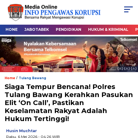
HONE
JABOTABEK
PENDIDIKAN
HUKUM & KRIMINAL
P
/
Home
Tulang Bawang
Siaga Tempur Bencana! Polres
Tulang Bawang Kerahkan Pasukan
Elit ‘On Call’, Pastikan
Keselamatan Rakyat Adalah
Hukum Tertinggi!
Husin Muchtar
Rabu, 6 Mei 2026
- 04:26 WIB