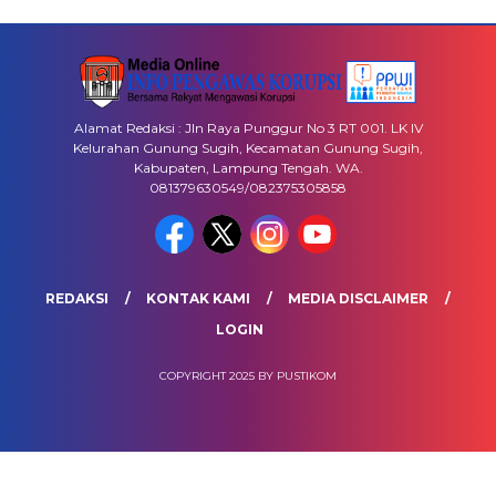
Alamat Redaksi : Jln Raya Punggur No 3 RT 001. LK IV
Kelurahan Gunung Sugih, Kecamatan Gunung Sugih,
Kabupaten, Lampung Tengah. WA.
081379630549/082375305858
REDAKSI
KONTAK KAMI
MEDIA DISCLAIMER
LOGIN
COPYRIGHT 2025 BY PUSTIKOM