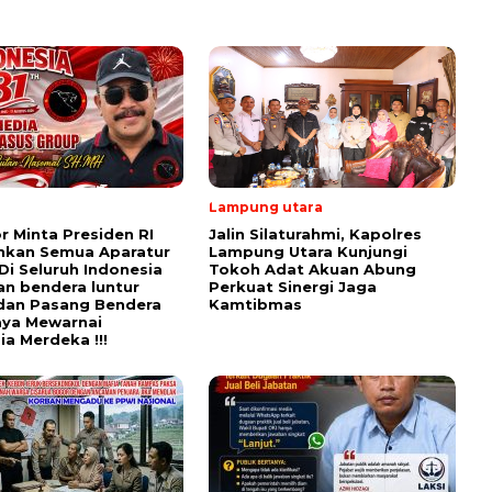
Lampung utara
r Minta Presiden RI
Jalin Silaturahmi, Kapolres
hkan Semua Aparatur
Lampung Utara Kunjungi
Di Seluruh Indonesia
Tokoh Adat Akuan Abung
an bendera luntur
Perkuat Sinergi Jaga
dan Pasang Bendera
Kamtibmas
aya Mewarnai
ia Merdeka !!!