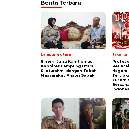
Berita Terbaru
Lampung utara
Jakarta
Sinergi Jaga Kamtibmas,
Profeso
Kapolres Lampung Utara
Perinta
Silaturahmi dengan Tokoh
Negara 
Masyarakat Ansori Sabak
Tertibk
kusam 
Bercah
Indones