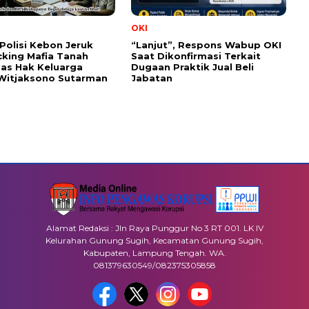
OKI
olisi Kebon Jeruk
“Lanjut”, Respons Wabup OKI
cking Mafia Tanah
Saat Dikonfirmasi Terkait
as Hak Keluarga
Dugaan Praktik Jual Beli
Witjaksono Sutarman
Jabatan
Alamat Redaksi : Jln Raya Punggur No 3 RT 001. LK IV
Kelurahan Gunung Sugih, Kecamatan Gunung Sugih,
Kabupaten, Lampung Tengah. WA.
081379630549/082375305858