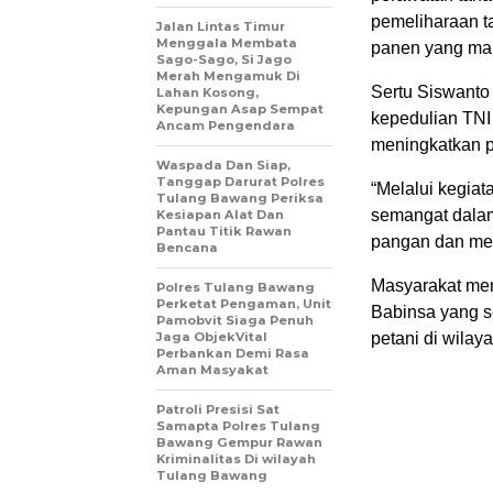
pemeliharaan t
Jalan Lintas Timur
Menggala Membata
panen yang ma
Sago-Sago, Si Jago
Merah Mengamuk Di
Sertu Siswant
Lahan Kosong,
Kepungan Asap Sempat
kepedulian TNI
Ancam Pengendara
meningkatkan p
Waspada Dan Siap,
Tanggap Darurat Polres
“Melalui kegia
Tulang Bawang Periksa
semangat dala
Kesiapan Alat Dan
Pantau Titik Rawan
pangan dan men
Bencana
Masyarakat men
Polres Tulang Bawang
Perketat Pengaman, Unit
Babinsa yang s
Pamobvit Siaga Penuh
Jaga ObjekVital
petani di wilay
Perbankan Demi Rasa
Aman Masyakat
Patroli Presisi Sat
Samapta Polres Tulang
Bawang Gempur Rawan
Kriminalitas Di wilayah
Tulang Bawang