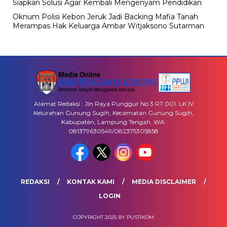
Siapkan Solusi Agar Kembali Mengenyam Pendidikan
Oknum Polisi Kebon Jeruk Jadi Backing Mafia Tanah
Merampas Hak Keluarga Ambar Witjaksono Sutarman
Alamat Redaksi : Jln Raya Punggur No 3 RT 001. LK IV
Kelurahan Gunung Sugih, Kecamatan Gunung Sugih,
Kabupaten, Lampung Tengah. WA.
081379630549/082375305858
REDAKSI
KONTAK KAMI
MEDIA DISCLAIMER
LOGIN
COPYRIGHT 2025 BY PUSTIKOM