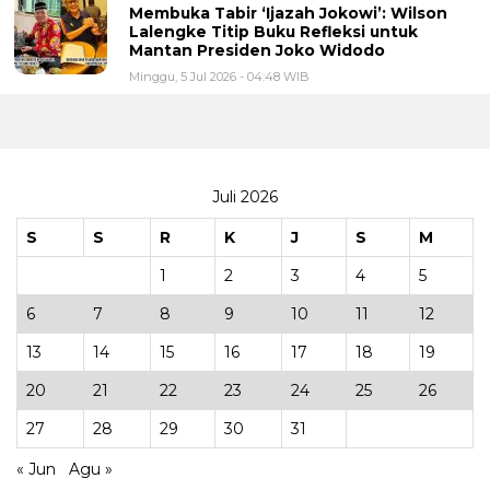
Membuka Tabir ‘Ijazah Jokowi’: Wilson
Lalengke Titip Buku Refleksi untuk
Mantan Presiden Joko Widodo
Minggu, 5 Jul 2026 - 04:48 WIB
Juli 2026
S
S
R
K
J
S
M
1
2
3
4
5
6
7
8
9
10
11
12
13
14
15
16
17
18
19
20
21
22
23
24
25
26
27
28
29
30
31
« Jun
Agu »