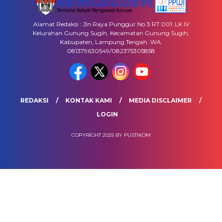
Alamat Redaksi : Jln Raya Punggur No 3 RT 001. LK IV
Kelurahan Gunung Sugih, Kecamatan Gunung Sugih,
Kabupaten, Lampung Tengah. WA.
081379630549/082375305858
REDAKSI
KONTAK KAMI
MEDIA DISCLAIMER
LOGIN
COPYRIGHT 2025 BY PUSTIKOM