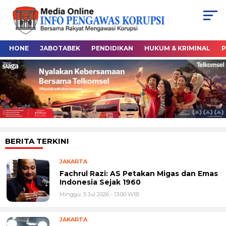
HONE
JABOTABEK
PENDIDIKAN
HUKUM & KRIMINAL
P
BERITA TERKINI
JAKARTA
Fachrul Razi: AS Petakan Migas dan Emas
Indonesia Sejak 1960
Minggu, 5 Jul 2026 - 13:00 WIB
JAKARTA