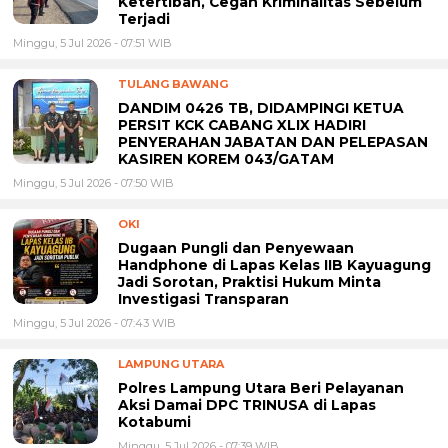
Ketertiban, Cegah Kriminalitas Sebelum
Terjadi
Minggu, 5 Jul 2026 - 07:51 WIB
TULANG BAWANG
DANDIM 0426 TB, DIDAMPINGI KETUA
PERSIT KCK CABANG XLIX HADIRI
PENYERAHAN JABATAN DAN PELEPASAN
KASIREN KOREM 043/GATAM
Minggu, 5 Jul 2026 - 07:50 WIB
OKI
Dugaan Pungli dan Penyewaan
Handphone di Lapas Kelas IIB Kayuagung
Jadi Sorotan, Praktisi Hukum Minta
Investigasi Transparan
Minggu, 5 Jul 2026 - 07:43 WIB
LAMPUNG UTARA
Polres Lampung Utara Beri Pelayanan
Aksi Damai DPC TRINUSA di Lapas
Kotabumi
Minggu, 5 Jul 2026 - 07:39 WIB