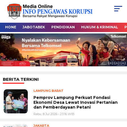
HONE
JABOTABEK
PENDIDIKAN
HUKUM & KRIMINAL
P
BERITA TERKINI
LAMPUNG BARAT
Pemprov Lampung Perkuat Fondasi
Ekonomi Desa Lewat Inovasi Pertanian
dan Pemberdayaan Petani
Rabu, 8 Jul 2026 - 23:16 WIB
JAKARTA