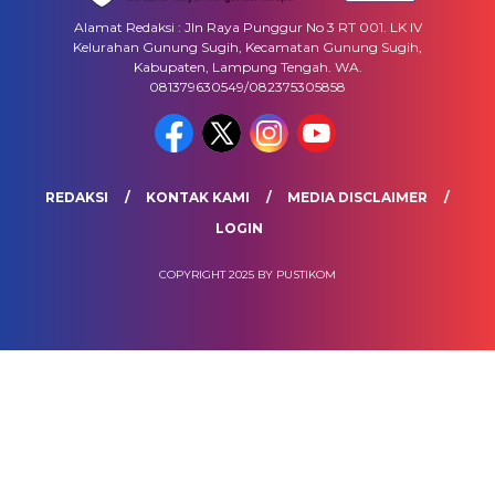
Alamat Redaksi : Jln Raya Punggur No 3 RT 001. LK IV
Kelurahan Gunung Sugih, Kecamatan Gunung Sugih,
Kabupaten, Lampung Tengah. WA.
081379630549/082375305858
REDAKSI
KONTAK KAMI
MEDIA DISCLAIMER
LOGIN
COPYRIGHT 2025 BY PUSTIKOM