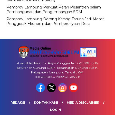
Pemprov Lampung Perkuat Peran Pesantren dalam
Pembangunan dan Pengembangan SDM
Pemprov Lampung Dorong Karang Taruna Jadi Motor
Penggerak Ekonomi dan Pemberdayaan Desa
Alamat Redaksi : Jln Raya Punggur No 3 RT 001. LK IV
Kelurahan Gunung Sugih, Kecamatan Gunung Sugih,
Kabupaten, Lampung Tengah. WA.
081379630549/082375305858
REDAKSI
KONTAK KAMI
MEDIA DISCLAIMER
LOGIN