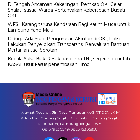
Di Tengah Ancaman Kekeringan, Pemkab OKI Gelar
Shalat Istisqa, Warga Pertanyakan Keberadaan Bupati
OKI
WFS : Karang taruna Kendaraan Bagi Kaum Muda untuk
Lampung Yang Maju
Diduga Ada Suap Pengurusan Alsintan di OKI, Polisi
Lakukan Penyelidikan; Transparansi Penyaluran Bantuan
Pertanian Jadi Sorotan
Kepala Suku Biak Desak panglima TNI, segerah perintah
KASAL usut kasus penembakan Timo
Alamat Redaksi : Jln Raya Punggur No 3 RT 001. LK IV
Kelurahan Gunung Sugih, Kecamatan Gunung Sugih,
Kabupaten, Lampung Tengah. WA.
081379630549/082375305858