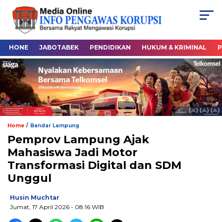
HONE
JABOTABEK
PENDIDIKAN
HUKUM & KRIMINAL
P
/
Home
Bandar Lampung
Pemprov Lampung Ajak
Mahasiswa Jadi Motor
Transformasi Digital dan SDM
Unggul
Husin Muchtar
Jumat, 17 April 2026
- 08:16 WIB