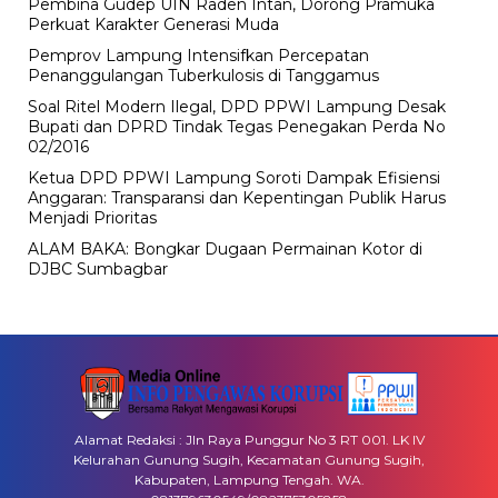
Pembina Gudep UIN Raden Intan, Dorong Pramuka
Perkuat Karakter Generasi Muda
Pemprov Lampung Intensifkan Percepatan
Penanggulangan Tuberkulosis di Tanggamus
Soal Ritel Modern Ilegal, DPD PPWI Lampung Desak
Bupati dan DPRD Tindak Tegas Penegakan Perda No
02/2016
Ketua DPD PPWI Lampung Soroti Dampak Efisiensi
Anggaran: Transparansi dan Kepentingan Publik Harus
Menjadi Prioritas
ALAM BAKA: Bongkar Dugaan Permainan Kotor di
DJBC Sumbagbar
Alamat Redaksi : Jln Raya Punggur No 3 RT 001. LK IV
Kelurahan Gunung Sugih, Kecamatan Gunung Sugih,
Kabupaten, Lampung Tengah. WA.