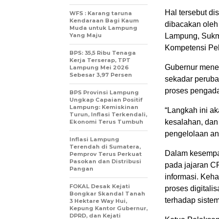
Hal tersebut d
WFS : Karang taruna
Kendaraan Bagi Kaum
dibacakan oleh
Muda untuk Lampung
Yang Maju
Lampung, Sukm
Kompetensi Pel
BPS: 35,5 Ribu Tenaga
Kerja Terserap, TPT
Gubernur menek
Lampung Mei 2026
Sebesar 3,97 Persen
sekadar peruba
proses pengadaa
BPS Provinsi Lampung
Ungkap Capaian Positif
Lampung: Kemiskinan
“Langkah ini ak
Turun, Inflasi Terkendali,
kesalahan, dan
Ekonomi Terus Tumbuh
pengelolaan an
Inflasi Lampung
Terendah di Sumatera,
Dalam kesempa
Pemprov Terus Perkuat
Pasokan dan Distribusi
pada jajaran CP
Pangan
informasi. Keha
FOKAL Desak Kejati
proses digital
Bongkar Skandal Tanah
terhadap sistem
3 Hektare Way Hui,
Kepung Kantor Gubernur,
DPRD, dan Kejati