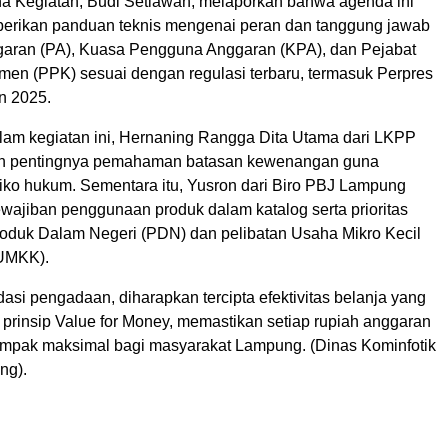
a Kegiatan, Budi Setiawan, melaporkan bahwa agenda ini
erikan panduan teknis mengenai peran dan tanggung jawab
aran (PA), Kuasa Pengguna Anggaran (KPA), dan Pejabat
en (PPK) sesuai dengan regulasi terbaru, termasuk Perpres
n 2025.
am kegiatan ini, Hernaning Rangga Dita Utama dari LKPP
n pentingnya pemahaman batasan kewenangan guna
siko hukum. Sementara itu, Yusron dari Biro PBJ Lampung
wajiban penggunaan produk dalam katalog serta prioritas
duk Dalam Negeri (PDN) dan pelibatan Usaha Mikro Kecil
(UMKK).
dasi pengadaan, diharapkan tercipta efektivitas belanja yang
 prinsip Value for Money, memastikan setiap rupiah anggaran
pak maksimal bagi masyarakat Lampung. (Dinas Kominfotik
ng).