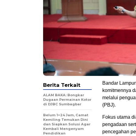
Bandar Lampun
Berita Terkait
komitmennya da
ALAM BAKA: Bongkar
melalui pengua
Dugaan Permainan Kotor
di DJBC Sumbagbar
(PBJ).
Belum 1×24 Jam, Camat
Fokus utama di
Kemiling Temukan Dini
pengadaan sert
dan Siapkan Solusi Agar
Kembali Mengenyam
pencegahan pe
Pendidikan