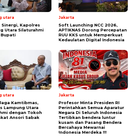
 utara
Jakarta
 Sinergi, Kapolres
Soft Launching NCC 2026,
 Utara Silaturahmi
APTIKNAS Dorong Percepatan
 Bupati
RUU KKS untuk Memperkuat
Kedaulatan Digital Indonesia
 utara
Jakarta
 Jaga Kamtibmas,
Profesor Minta Presiden RI
es Lampung Utara
Perintahkan Semua Aparatur
ahmi dengan Tokoh
Negara Di Seluruh Indonesia
kat Ansori Sabak
Tertibkan bendera luntur
kusam dan Pasang Bendera
Bercahaya Mewarnai
Indonesia Merdeka !!!