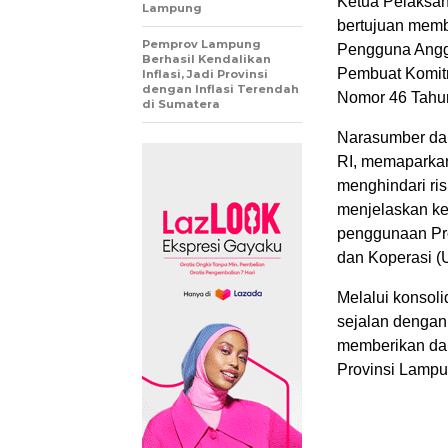
Ketua Pelaksan
Lampung
bertujuan memb
Pemprov Lampung
Pengguna Angg
Berhasil Kendalikan
Pembuat Komitm
Inflasi, Jadi Provinsi
dengan Inflasi Terendah
Nomor 46 Tahu
di Sumatera
Narasumber dal
RI, memaparka
menghindari ri
menjelaskan ke
penggunaan Pro
dan Koperasi 
Melalui konsoli
sejalan dengan
memberikan dam
Provinsi Lampu