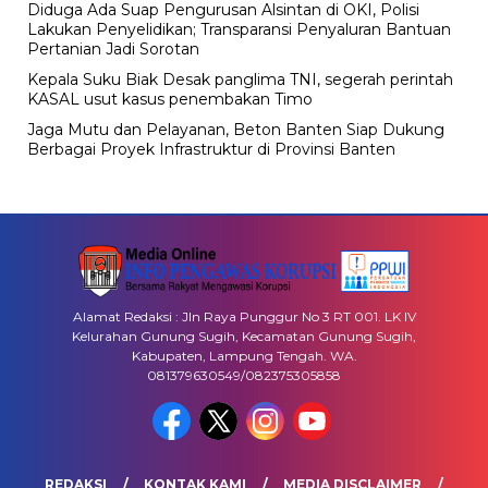
Diduga Ada Suap Pengurusan Alsintan di OKI, Polisi
Lakukan Penyelidikan; Transparansi Penyaluran Bantuan
Pertanian Jadi Sorotan
Kepala Suku Biak Desak panglima TNI, segerah perintah
KASAL usut kasus penembakan Timo
Jaga Mutu dan Pelayanan, Beton Banten Siap Dukung
Berbagai Proyek Infrastruktur di Provinsi Banten
Alamat Redaksi : Jln Raya Punggur No 3 RT 001. LK IV
Kelurahan Gunung Sugih, Kecamatan Gunung Sugih,
Kabupaten, Lampung Tengah. WA.
081379630549/082375305858
REDAKSI
KONTAK KAMI
MEDIA DISCLAIMER