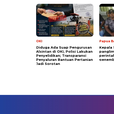
OKI
Papua B
Diduga Ada Suap Pengurusan
Kepala 
Alsintan di OKI, Polisi Lakukan
panglim
Penyelidikan; Transparansi
perinta
Penyaluran Bantuan Pertanian
penemb
Jadi Sorotan