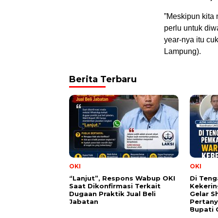
​”Meskipun kita
perlu untuk di
year-nya itu cu
Lampung).
Berita Terbaru
OKI
OKI
“Lanjut”, Respons Wabup OKI
Di Ten
Saat Dikonfirmasi Terkait
Kekeri
Dugaan Praktik Jual Beli
Gelar S
Jabatan
Pertan
Bupati 