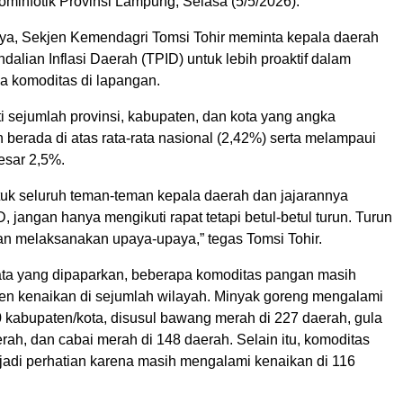
minfotik Provinsi Lampung, Selasa (5/5/2026).
a, Sekjen Kemendagri Tomsi Tohir meminta kepala daerah
alian Inflasi Daerah (TPID) untuk lebih proaktif dalam
 komoditas di lapangan.
i sejumlah provinsi, kabupaten, dan kota yang angka
h berada di atas rata-rata nasional (2,42%) serta melampaui
esar 2,5%.
ntuk seluruh teman-teman kepala daerah dan jajarannya
 jangan hanya mengikuti rapat tetapi betul-betul turun. Turun
dan melaksanakan upaya-upaya,” tegas Tomsi Tohir.
ata yang dipaparkan, beberapa komoditas pangan masih
en kenaikan di sejumlah wilayah. Minyak goreng mengalami
0 kabupaten/kota, disusul bawang merah di 227 daerah, gula
erah, dan cabai merah di 148 daerah. Selain itu, komoditas
jadi perhatian karena masih mengalami kenaikan di 116