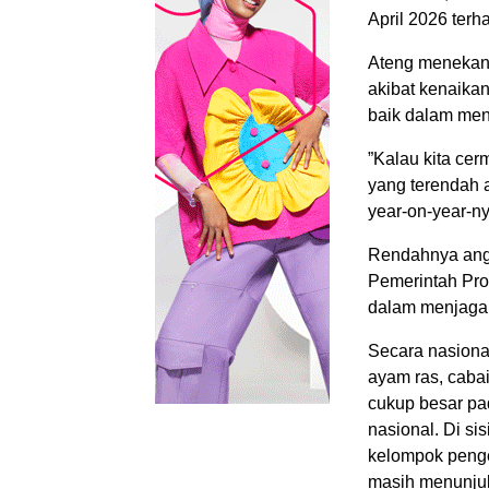
April 2026 ter
​Ateng menekan
akibat kenaika
baik dalam men
​”Kalau kita ce
yang terendah a
year-on-year-n
​Rendahnya angk
Pemerintah Pro
dalam menjaga r
​Secara nasion
ayam ras, cabai
cukup besar pa
nasional. Di si
kelompok peng
masih menunjuk