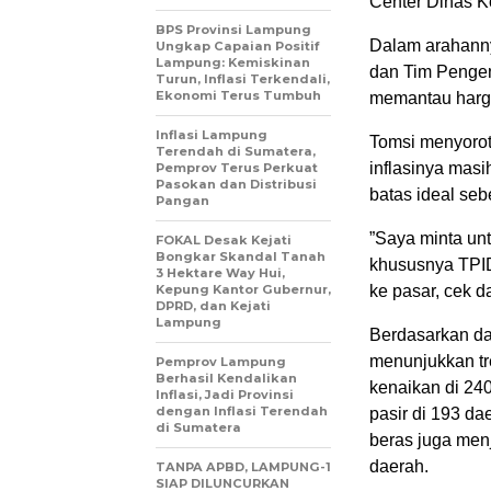
Center Dinas Ko
BPS Provinsi Lampung
Dalam arahanny
Ungkap Capaian Positif
Lampung: Kemiskinan
dan Tim Pengend
Turun, Inflasi Terkendali,
Ekonomi Terus Tumbuh
memantau harga
Inflasi Lampung
​Tomsi menyorot
Terendah di Sumatera,
inflasinya masi
Pemprov Terus Perkuat
Pasokan dan Distribusi
batas ideal seb
Pangan
​”Saya minta u
FOKAL Desak Kejati
Bongkar Skandal Tanah
khususnya TPID,
3 Hektare Way Hui,
Kepung Kantor Gubernur,
ke pasar, cek 
DPRD, dan Kejati
Lampung
​Berdasarkan d
menunjukkan tr
Pemprov Lampung
Berhasil Kendalikan
kenaikan di 24
Inflasi, Jadi Provinsi
dengan Inflasi Terendah
pasir di 193 da
di Sumatera
beras juga men
daerah.
TANPA APBD, LAMPUNG-1
SIAP DILUNCURKAN