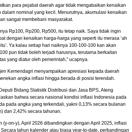
atkan para pejabat daerah agar tidak mengabaikan kenaikan
 dalam nominal yang kecil. Menurutnya, akumulasi kenaikan
kan sangat membebani masyarakat.
nya Rp100, Rp200, Rp500, itu tetap naik. Saya tidak ingin
pat dengan kenaikan harga-harga yang seperti itu merasa ‘ah
 itu’. Ya kalau setiap hari naiknya 100-100-100 kan akan
100 pun tidak boleh terjadi harusnya, terutama berkaitan
as yang diatur oleh pemerintah,” ucapnya.
 Sekjen Kemendagri menyampaikan apresiasi kepada daerah
enekan angka inflasi hingga berada di posisi terendah.
 Deputi Bidang Statistik Distribusi dan Jasa BPS, Ateng
askan bahwa secara nasional kondisi inflasi Indonesia pada
ada pada angka yang terkendali, yakni 0,13% secara bulanan
h) dan 2,42% secara tahunan.
n (y-on-y), April 2026 dibandingkan dengan April 2025, inflasi
 Secara tahun kalender atau biasa year-to-date, perbandingan