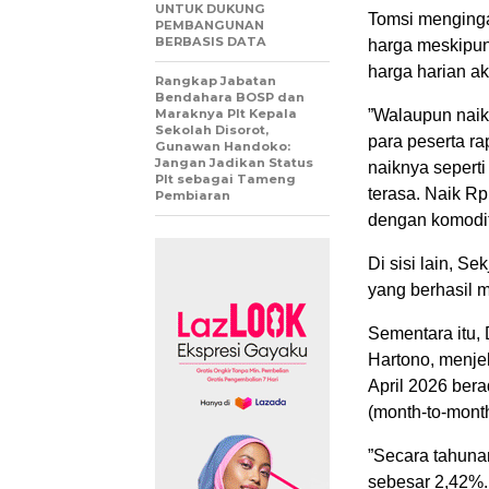
UNTUK DUKUNG
​Tomsi menging
PEMBANGUNAN
BERBASIS DATA
harga meskipun
harga harian a
Rangkap Jabatan
Bendahara BOSP dan
Maraknya Plt Kepala
​”Walaupun naik
Sekolah Disorot,
para peserta ra
Gunawan Handoko:
Jangan Jadikan Status
naiknya seperti
Plt sebagai Tameng
terasa. Naik Rp
Pembiaran
dengan komodit
​Di sisi lain,
yang berhasil m
​Sementara itu,
Hartono, menjel
April 2026 ber
(month-to-mont
​”Secara tahuna
sebesar 2,42%.