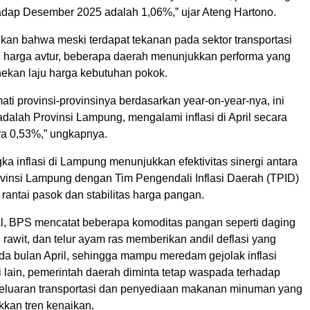
hadap Desember 2025 adalah 1,06%,” ujar Ateng Hartono.
kan bahwa meski terdapat tekanan pada sektor transportasi
n harga avtur, beberapa daerah menunjukkan performa yang
ekan laju harga kebutuhan pokok.
rmati provinsi-provinsinya berdasarkan year-on-year-nya, ini
dalah Provinsi Lampung, mengalami inflasi di April secara
ya 0,53%,” ungkapnya.
a inflasi di Lampung menunjukkan efektivitas sinergi antara
vinsi Lampung dengan Tim Pengendali Inflasi Daerah (TPID)
antai pasok dan stabilitas harga pangan.
al, BPS mencatat beberapa komoditas pangan seperti daging
 rawit, dan telur ayam ras memberikan andil deflasi yang
da bulan April, sehingga mampu meredam gejolak inflasi
si lain, pemerintah daerah diminta tetap waspada terhadap
eluaran transportasi dan penyediaan makanan minuman yang
kan tren kenaikan.