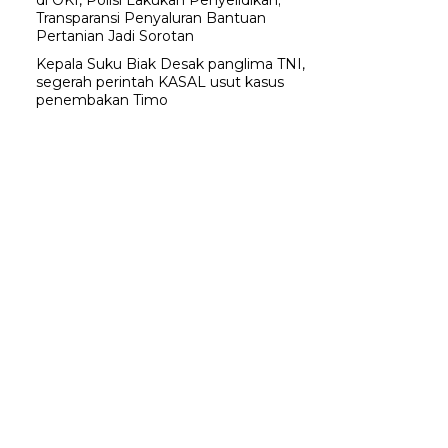
di OKI, Polisi Lakukan Penyelidikan;
Transparansi Penyaluran Bantuan
Pertanian Jadi Sorotan
Kepala Suku Biak Desak panglima TNI,
segerah perintah KASAL usut kasus
penembakan Timo