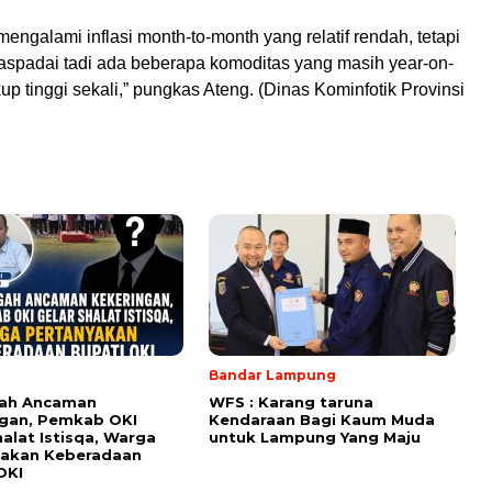
 mengalami inflasi month-to-month yang relatif rendah, tetapi
waspadai tadi ada beberapa komoditas yang masih year-on-
kup tinggi sekali,” pungkas Ateng. (Dinas Kominfotik Provinsi
Bandar Lampung
gah Ancaman
WFS : Karang taruna
ngan, Pemkab OKI
Kendaraan Bagi Kaum Muda
halat Istisqa, Warga
untuk Lampung Yang Maju
yakan Keberadaan
OKI