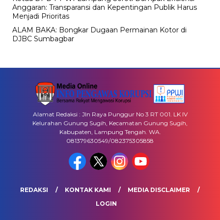
Anggaran: Transparansi dan Kepentingan Publik Harus
Menjadi Prioritas
ALAM BAKA: Bongkar Dugaan Permainan Kotor di
DJBC Sumbagbar
Alamat Redaksi : Jln Raya Punggur No 3 RT 001. LK IV
Kelurahan Gunung Sugih, Kecamatan Gunung Sugih,
Kabupaten, Lampung Tengah. WA.
081379630549/082375305858
REDAKSI
KONTAK KAMI
MEDIA DISCLAIMER
LOGIN