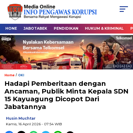
HONE
JABOTABEK
PENDIDIKAN
HUKUM & KRIMINAL
P
/
Home
OKI
Hadapi Pemberitaan dengan
Ancaman, Publik Minta Kepala SDN
15 Kayuagung Dicopot Dari
Jabatannya
Husin Muchtar
Kamis, 16 April 2026
- 07:54 WIB