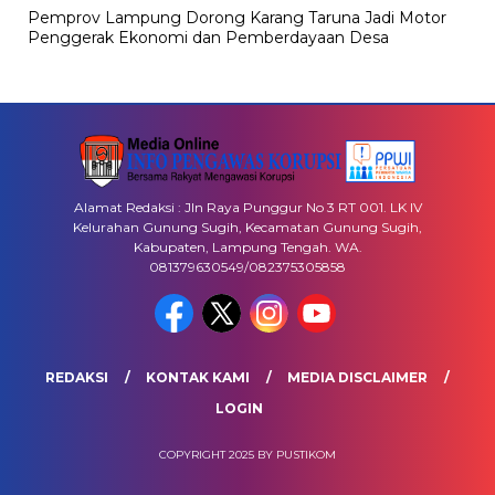
Pemprov Lampung Dorong Karang Taruna Jadi Motor
Penggerak Ekonomi dan Pemberdayaan Desa
Alamat Redaksi : Jln Raya Punggur No 3 RT 001. LK IV
Kelurahan Gunung Sugih, Kecamatan Gunung Sugih,
Kabupaten, Lampung Tengah. WA.
081379630549/082375305858
REDAKSI
KONTAK KAMI
MEDIA DISCLAIMER
LOGIN
COPYRIGHT 2025 BY PUSTIKOM