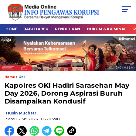
HONE
JABOTABEK
PENDIDIKAN
HUKUM & KRIMINAL
P
/
Home
OKI
Kapolres OKI Hadiri Sarasehan May
Day 2026, Dorong Aspirasi Buruh
Disampaikan Kondusif
Husin Muchtar
Sabtu, 2 Mei 2026
- 05:20 WIB